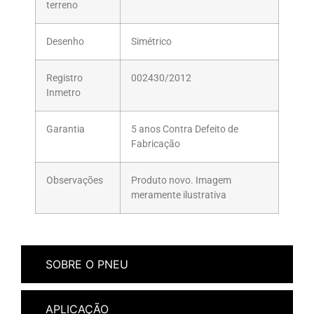
terreno
Desenho
Simétrico
Registro
002430/2012
Inmetro
Garantia
5 anos Contra Defeito de
Fabricação
Observações
Produto novo. Imagem
meramente ilustrativa
SOBRE O PNEU
APLICAÇÃO