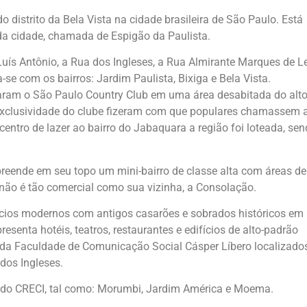
 distrito da Bela Vista na cidade brasileira de São Paulo. Está
da cidade, chamada de Espigão da Paulista.
uís Antônio, a Rua dos Ingleses, a Rua Almirante Marques de L
se com os bairros: Jardim Paulista, Bixiga e Bela Vista.
daram o
São Paulo Country Club
em uma área desabitada do alt
 exclusividade do clube fizeram com que populares chamassem 
centro de lazer ao bairro do Jabaquara a região foi loteada, se
preende em seu topo um mini-bairro de classe alta com áreas de
não é tão comercial como sua vizinha, a Consolação.
fícios modernos com antigos casarões e sobrados históricos em
esenta hotéis, teatros, restaurantes e edifícios de alto-padrão
e da Faculdade de Comunicação Social Cásper Líbero localizado
dos Ingleses.
ão do CRECI, tal como: Morumbi, Jardim América e Moema.