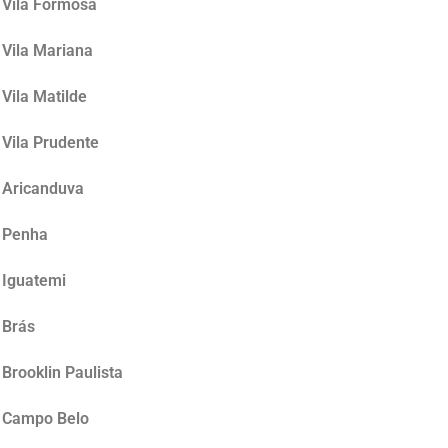
 Vila Formosa
 Vila Mariana
Vila Matilde
 Vila Prudente
o Aricanduva
a Penha
 Iguatemi
 Brás
Brooklin Paulista
o Campo Belo