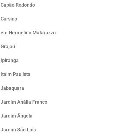
no Capão Redondo
 Cursino
no em Hermelino Matarazzo
 Grajaú
 Ipiranga
Itaim Paulista
o Jabaquara
 Jardim Anália Franco
o Jardim Ângela
 Jardim São Luís