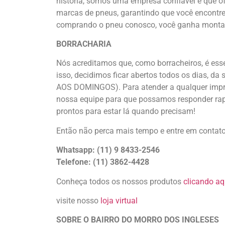
história, somos uma empresa confiável e que of
marcas de pneus, garantindo que você encontre 
comprando o pneu conosco, você ganha montag
BORRACHARIA
Nós acreditamos que, como borracheiros, é ess
isso, decidimos ficar abertos todos os dias, d
AOS DOMINGOS). Para atender a qualquer impr
nossa equipe para que possamos responder rap
prontos para estar lá quando precisam!
Então não perca mais tempo e entre em contat
Whatsapp: (11) 9 8433-2546
Telefone: (11) 3862-4428
Conheça todos os nossos produtos
clicando aq
visite nosso
loja virtual
SOBRE O BAIRRO DO MORRO DOS INGLESES