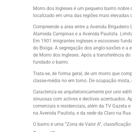
Morro dos Ingleses é um pequeno bairro nobre do
localizado em uma das regiões mais elevadas 
Compreende a área entre a Avenida Brigadeiro L
Alameda Campinas e a Avenida Paulista. Limita-
Em 1901 imigrantes ingleses e escoceses fun
do Bixiga. A segregação dos anglo-saxões e a
de Morro dos Ingleses. Após a transferência do 
fundado o bairro.
Trata-se, de forma geral, de um morro que com
classe-média no em torno. De ocupação mista, 
Caracteriza-se arquitetonicamente por unir edi
sinuosas com aclives e declives acentuados. Apr
comerciais e residenciais, além da TV Gazeta 
na Avenida Paulista, e da sede da Claro na Rua 
O bairro é uma “Zona de Valor A”, classificaç