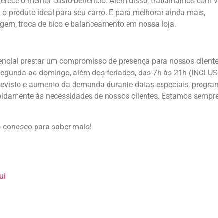
erece o melhor custo-benefício. Além disso, trabalhamos com v
o produto ideal para seu carro. E para melhorar ainda mais,
em, troca de bico e balanceamento em nossa loja.
encial prestar um compromisso de presença para nossos cliente
a segunda ao domingo, além dos feriados, das 7h às 21h (INCLU
evisto e aumento da demanda durante datas especiais, progr
idamente às necessidades de nossos clientes. Estamos sempr
o conosco para saber mais!
ui