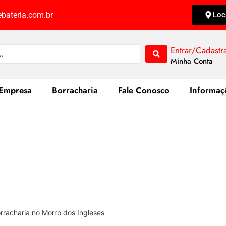
bateria.com.br
Loc
Entrar/Cadastr
Minha Conta
Empresa
Borracharia
Fale Conosco
Informaç
s e Serviços de Borracharia no Morro
rracharia no Morro dos Ingleses