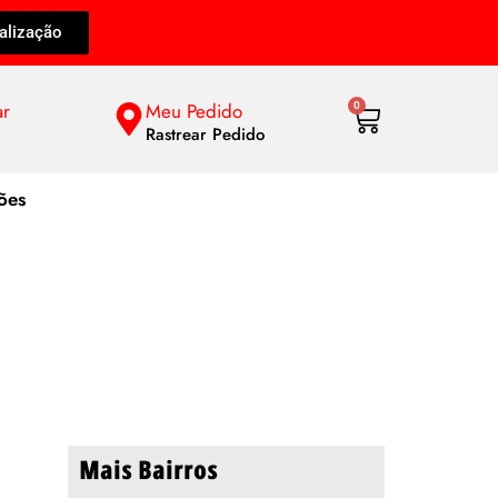
alização
ar
Meu Pedido
0
Rastrear Pedido
ões
 dos Ingleses
Mais Bairros