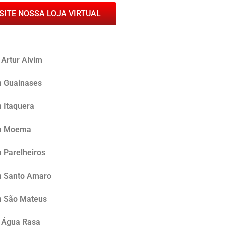
SITE NOSSA LOJA VIRTUAL
 Artur Alvim
m Guainases
m Itaquera
em Moema
 Parelheiros
em Santo Amaro
em São Mateus
a Água Rasa