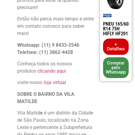
prontos para estar lá quando
precisam!
Então não perca mais tempo e entre
PNEU 165/60
em contato conosco para saber
R14 75H
mais!
HIFLY HF201
+
Whatsapp: (11) 9 8433-2546
Detalhes
Telefone: (11) 3862-4428
Comprar
Conheça todos os nossos
pelo
produtos
clicando aqui
Whatsapp
visite nosso
loja virtual
SOBRE O BAIRRO DA VILA
MATILDE
Vila Matild
e
é um distrito da Cidade
de São Paulo, localizado na Zona
Leste e pertencente à Subprefeitura
da Penha.os anos 1980 inicia-se