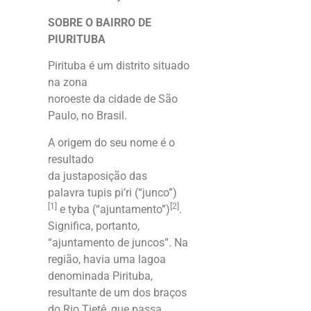
SOBRE O BAIRRO DE
PIURITUBA
Pirituba é um distrito situado
na zona
noroeste da cidade de São
Paulo, no Brasil.
A origem do seu nome é o
resultado
da justaposição das
palavra tupis
pi’ri
(“junco”)
[1]
[2]
e
tyba
(“ajuntamento”)
.
Significa, portanto,
“ajuntamento de juncos”. Na
região, havia uma lagoa
denominada Pirituba,
resultante de um dos braços
do Rio Tietê, que passa