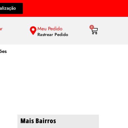
alização
ar
Meu Pedido
0
Rastrear Pedido
ões
ão Mateus
Mais Bairros