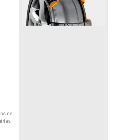
nos de
árias