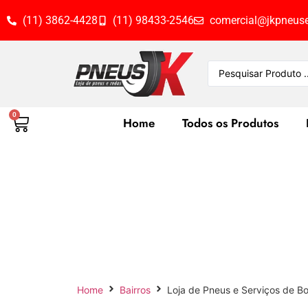
(11) 3862-4428
(11) 98433-2546
comercial@jkpneuse
0
Home
Todos os Produtos
Loja de 
Home
Bairros
Loja de Pneus e Serviços de B