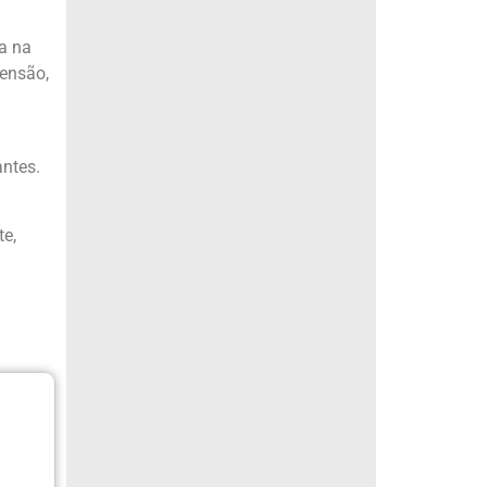
a na
tensão,
antes.
te,