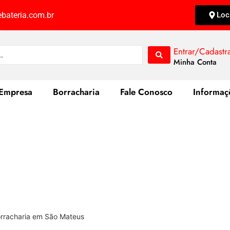
bateria.com.br
Loc
Entrar/Cadastr
Minha Conta
Empresa
Borracharia
Fale Conosco
Informaç
Pneus e Serviços de Borracharia em S
orracharia em São Mateus