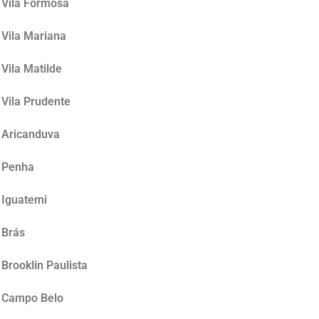
 Vila Formosa
 Vila Mariana
Vila Matilde
 Vila Prudente
o Aricanduva
a Penha
 Iguatemi
 Brás
Brooklin Paulista
o Campo Belo