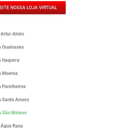
SITE NOSSA LOJA VIRTUAL
 Artur Alvim
m Guainases
m Itaquera
em Moema
 Parelheiros
em Santo Amaro
em São Mateus
a Água Rasa