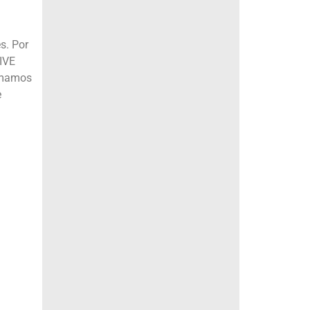
s. Por
SIVE
amamos
e