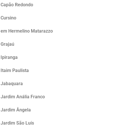
no Capão Redondo
 Cursino
no em Hermelino Matarazzo
 Grajaú
 Ipiranga
Itaim Paulista
o Jabaquara
 Jardim Anália Franco
o Jardim Ângela
 Jardim São Luís