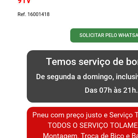
91V
Ref. 16001418
SOLICITAR PELO WHATS
Temos serviço de bor
De segunda a domingo, inclusi
Das 07h às 21h
Pneu com preço justo e Serviço 
TODOS O SERVIÇO TOLAME
Montagem, Troca de Bico e 