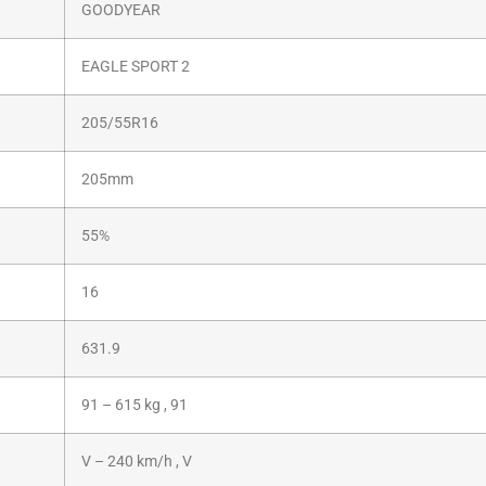
GOODYEAR
EAGLE SPORT 2
205/55R16
205mm
55%
16
631.9
91 – 615 kg , 91
V – 240 km/h , V