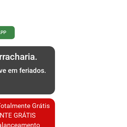
APP
racharia.
ve em feriados.
.
Totalmente Grátis
NTE GRÁTIS
Balanceamento