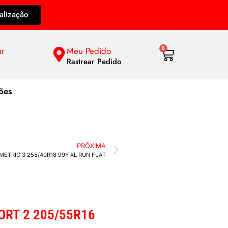
alização
ar
Meu Pedido
0
Rastrear Pedido
ões
PRÔXIMA
ETRIC 3 255/40R18 99Y XL RUN FLAT
ORT 2 205/55R16