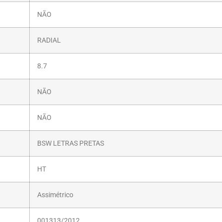
NÃO
RADIAL
8.7
NÃO
NÃO
BSW LETRAS PRETAS
HT
Assimétrico
001313/2012