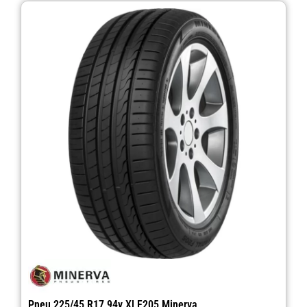
Pneu 225/45 R17 94y Xl F205 Minerva