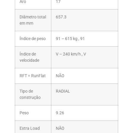
Aro
17
Diâmetro total
657.3
em mm
Índice de peso
91 – 615 kg , 91
Índice de
V – 240 km/h , V
velocidade
RFT = RunFlat
NÃO
Tipo de
RADIAL
construção
Peso
9.26
Extra Load
NÃO