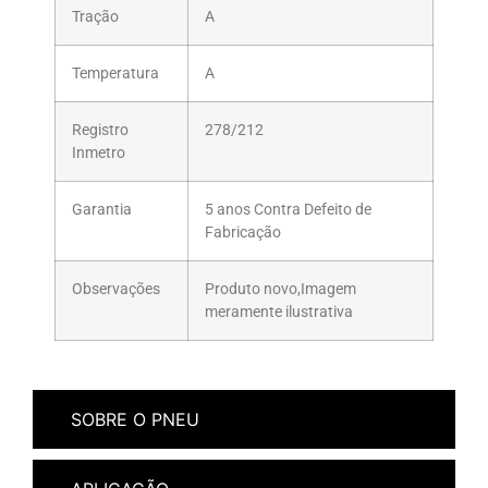
Tração
A
Temperatura
A
Registro
278/212
Inmetro
Garantia
5 anos Contra Defeito de
Fabricação
Observações
Produto novo,Imagem
meramente ilustrativa
SOBRE O PNEU