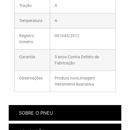
Tração
A
Temperatura
A
Registro
001645/2012
Inmetro
Garantia
5 anos Contra Defeito de
Fabricação
Observações
Produto novo,Imagem
meramente ilustrativa
SOBRE O PNEU