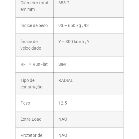
Diâmetro total
653.2
em mm
Índice de peso
93 – 650 kg , 93
Índice de
Y – 300 km/h , Y
velocidade
RFT = RunFlat
SIM
Tipo de
RADIAL
construção
Peso
12.5
Extra Load
NÃO
Protetor de
NÃO