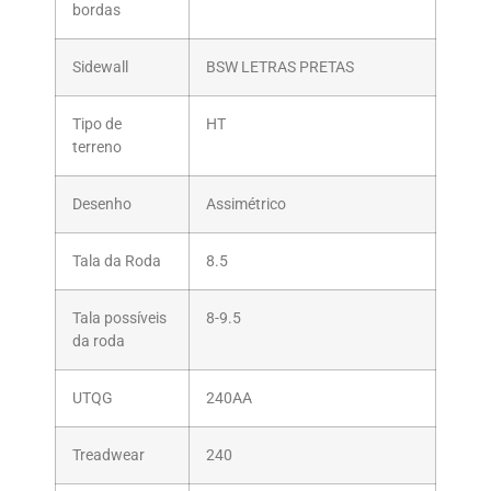
bordas
Sidewall
BSW LETRAS PRETAS
Tipo de
HT
terreno
Desenho
Assimétrico
Tala da Roda
8.5
Tala possíveis
8-9.5
da roda
UTQG
240AA
Treadwear
240