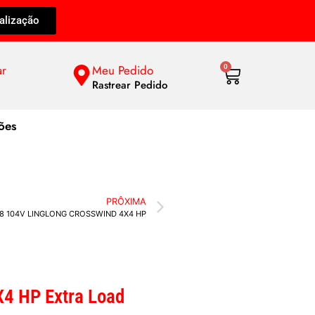
alização
ar
Meu Pedido
0
Rastrear Pedido
ões
PRÔXIMA
18 104V LINGLONG CROSSWIND 4X4 HP
4 HP Extra Load