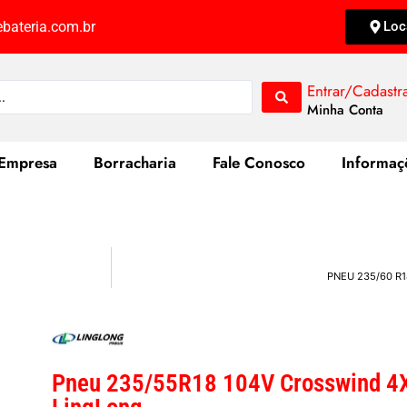
bateria.com.br
Loc
Entrar/Cadastr
Minha Conta
Empresa
Borracharia
Fale Conosco
Informaç
PNEU 235/60 R
Pneu 235/55R18 104V Crosswind 4X