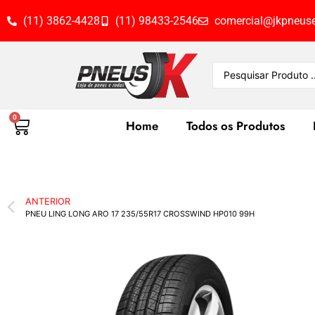
(11) 3862-4428
(11) 98433-2546
comercial@jkpneuse
0
Home
Todos os Produtos
ANTERIOR
PNEU LING LONG ARO 17 235/55R17 CROSSWIND HP010 99H