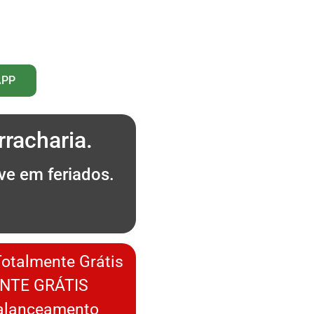
APP
racharia.
ve em feriados.
.
Totalmente Grátis
NTE GRÁTIS
Balanceamento