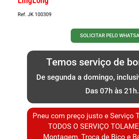
LingLong
Ref. JK 100309
SOLICITAR PELO WHATS
Temos serviço de bor
De segunda a domingo, inclusi
Das 07h às 21h
Pneu com preço justo e Serviço 
TODOS O SERVIÇO TOLAME
Montagem, Troca de Bico e 