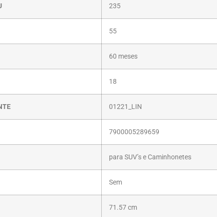
U
235
55
60 meses
18
NTE
01221_LIN
7900005289659
para SUV’s e Caminhonetes
Sem
71.57 cm