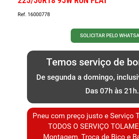
225/50R18 95W RUN FLAT
Ref. 16000778
SOLICITAR PELO WHATS
Temos serviço de bor
De segunda a domingo, inclusi
Das 07h às 21h
Pneu com preço justo e Serviço 
TODOS O SERVIÇO TOLAME
Montagem, Troca de Bico e 