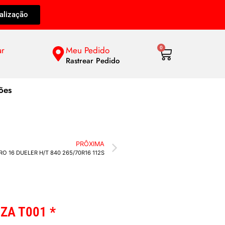
alização
ar
Meu Pedido
0
Rastrear Pedido
ões
PRÔXIMA
O 16 DUELER H/T 840 265/70R16 112S
ZA T001 *