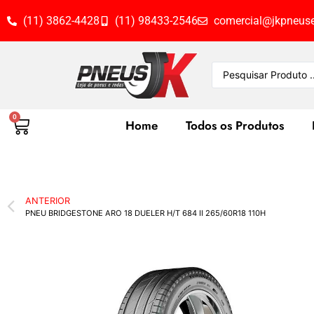
(11) 3862-4428
(11) 98433-2546
comercial@jkpneuse
0
Home
Todos os Produtos
ANTERIOR
PNEU BRIDGESTONE ARO 18 DUELER H/T 684 II 265/60R18 110H