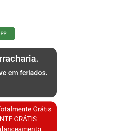
APP
racharia.
ve em feriados.
.
Totalmente Grátis
NTE GRÁTIS
Balanceamento