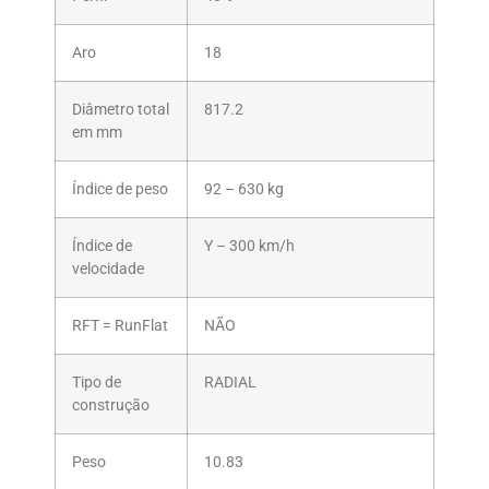
Aro
18
Diâmetro total
817.2
em mm
Índice de peso
92 – 630 kg
Índice de
Y – 300 km/h
velocidade
RFT = RunFlat
NÃO
Tipo de
RADIAL
construção
Peso
10.83