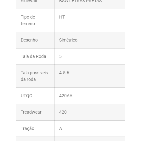
Sidewall
BSW LETRAS PRETAS
Tipo de
HT
terreno
Desenho
Simétrico
Tala da Roda
5
Tala possíveis
4.5-6
da roda
UTQG
420AA
Treadwear
420
Tração
A