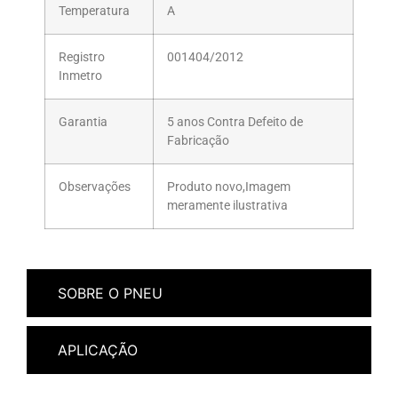
Temperatura
A
Registro
001404/2012
Inmetro
Garantia
5 anos Contra Defeito de
Fabricação
Observações
Produto novo,Imagem
meramente ilustrativa
SOBRE O PNEU
APLICAÇÃO