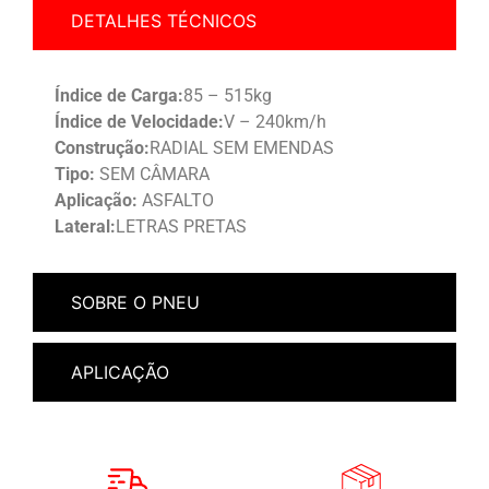
DETALHES TÉCNICOS
Índice de Carga:
85 – 515kg
Índice de Velocidade:
V – 240km/h
Construção:
RADIAL SEM EMENDAS
Tipo:
SEM CÂMARA
Aplicação:
ASFALTO
Lateral:
LETRAS PRETAS
SOBRE O PNEU
APLICAÇÃO