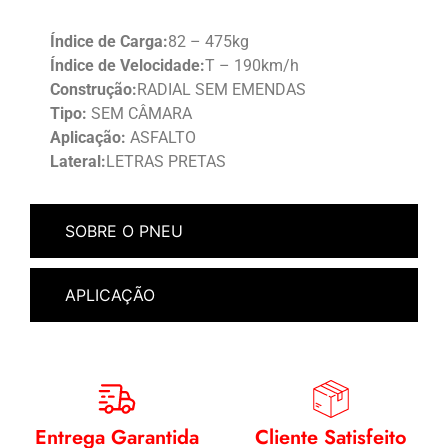
Índice de Carga:
82 – 475kg
Índice de Velocidade:
T – 190km/h
Construção:
RADIAL SEM EMENDAS
Tipo:
SEM CÂMARA
Aplicação:
ASFALTO
Lateral:
LETRAS PRETAS
SOBRE O PNEU
APLICAÇÃO
Entrega Garantida
Cliente Satisfeito