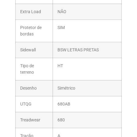
Extra Load
NÃO
Protetor de
SIM
bordas
Sidewall
BSW LETRAS PRETAS
Tipo de
HT
terreno
Desenho
Simétrico
UTQG
680AB
Treadwear
680
Tração
A