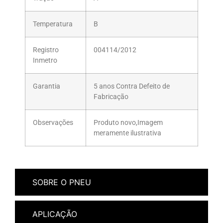
Temperatura
B
Registro
004114/2012
Inmetro
Garantia
5 anos Contra Defeito de
Fabricação
Observações
Produto novo,Imagem
meramente ilustrativa
SOBRE O PNEU
APLICAÇÃO