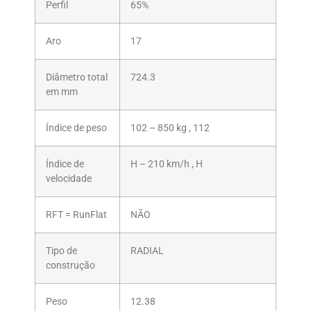
Perfil
65%
Aro
17
Diâmetro total
724.3
em mm
Índice de peso
102 – 850 kg , 112
Índice de
H – 210 km/h , H
velocidade
RFT = RunFlat
NÃO
Tipo de
RADIAL
construção
Peso
12.38