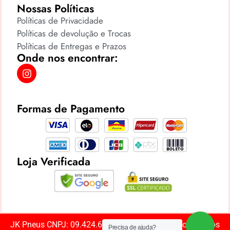
Nossas Políticas
Políticas de Privacidade
Políticas de devolução e Trocas
Políticas de Entregas e Prazos
Onde nos encontrar:
Formas de Pagamento
Loja Verificada
JK Pneus CNPJ: 09.424.669/0001-85 ©️ Todos os direitos
Precisa de ajuda?