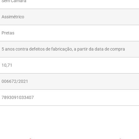
Sem Câmara
Assimétrico
Pretas
5 anos contra defeitos de fabricação, a partir da data de compra
10,71
006672/2021
7893091033407