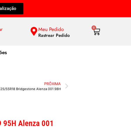
alização
ar
Meu Pedido
0
Rastrear Pedido
ões
PRÔXIMA
25/55R18 Bridgestone Alenza 001 98H
9 95H Alenza 001