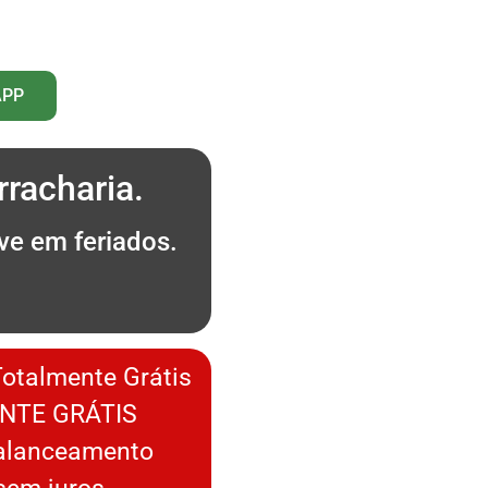
APP
racharia.
ve em feriados.
.
Totalmente Grátis
NTE GRÁTIS
Balanceamento