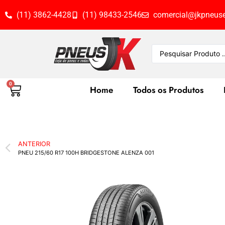
(11) 3862-4428
(11) 98433-2546
comercial@jkpneuse
0
Home
Todos os Produtos
ANTERIOR
PNEU 215/60 R17 100H BRIDGESTONE ALENZA 001