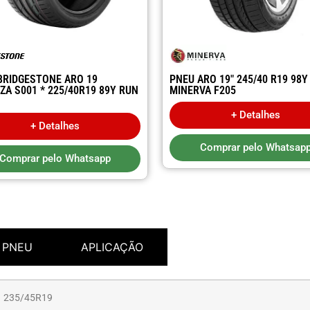
BRIDGESTONE ARO 19
PNEU ARO 19″ 245/40 R19 98Y
ZA S001 * 225/40R19 89Y RUN
MINERVA F205
+ Detalhes
+ Detalhes
Comprar pelo Whatsap
Comprar pelo Whatsapp
 PNEU
APLICAÇÃO
235/45R19