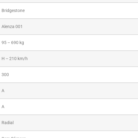
Bridgestone
Alenza 001
95 – 690 kg
H – 210 km/h
300
A
A
Radial