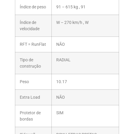
Índice de peso
91 – 615 kg , 91
Índice de
W – 270 km/h , W
velocidade
RFT = RunFlat
NÃO
Tipo de
RADIAL
construção
Peso
10.17
Extra Load
NÃO
Protetor de
SIM
bordas