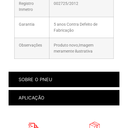
Registro
002725/2012
Inmetro
Garantia
5 anos Contra Defeito de
Fabricação
Observações
Produto novo,Imagem
meramente ilustrativa
SOBRE O PNEU
APLICAÇÃO