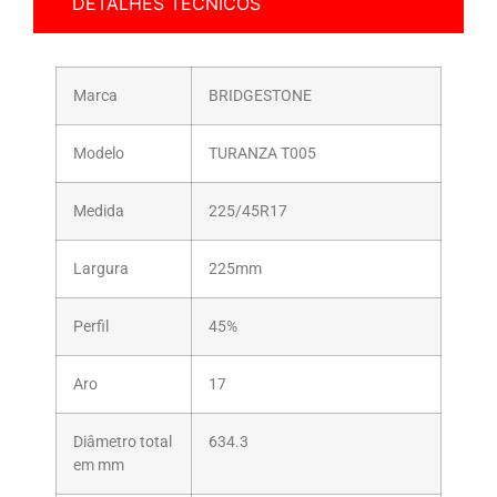
DETALHES TÉCNICOS
Marca
BRIDGESTONE
Modelo
TURANZA T005
Medida
225/45R17
Largura
225mm
Perfil
45%
Aro
17
Diâmetro total
634.3
em mm