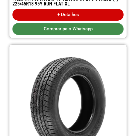
225/45R18 95Y RUN FLAT XL
+ Detalhes
Comprar pelo Whatsapp