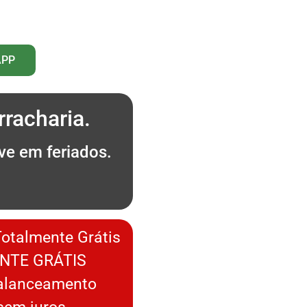
APP
racharia.
ve em feriados.
.
Totalmente Grátis
NTE GRÁTIS
Balanceamento