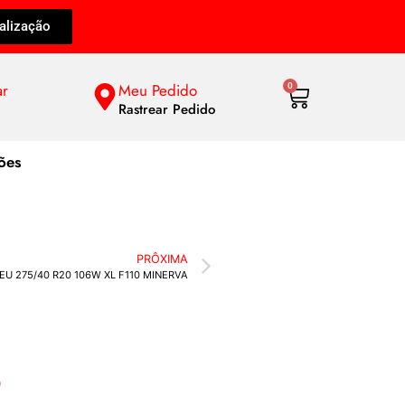
alização
ar
Meu Pedido
0
Rastrear Pedido
ões
PRÔXIMA
EU 275/40 R20 106W XL F110 MINERVA
5