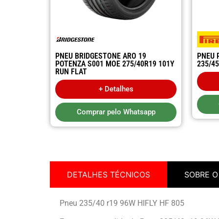
PNEU BRIDGESTONE ARO 19
PNEU 
POTENZA S001 MOE 275/40R19 101Y
235/4
RUN FLAT
+ Detalhes
Comprar pelo Whatsapp
DETALHES TÉCNICOS
SOBRE O
Pneu 235/40 r19 96W HIFLY HF 805