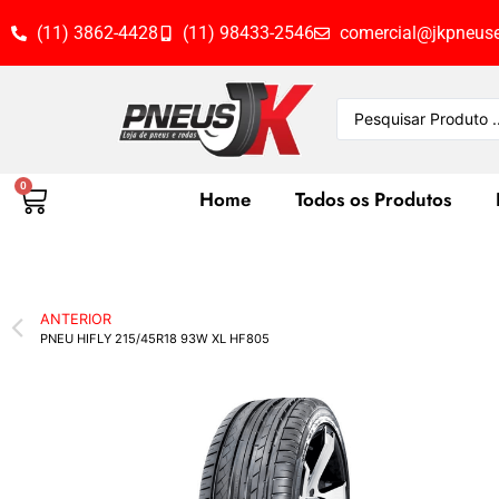
(11) 3862-4428
(11) 98433-2546
comercial@jkpneuse
0
Home
Todos os Produtos
ANTERIOR
PNEU HIFLY 215/45R18 93W XL HF805