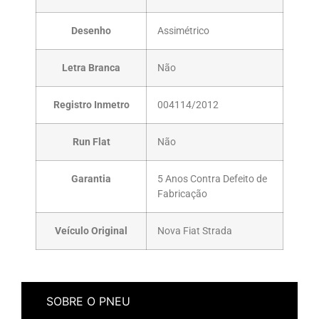
Desenho
Assimétrico
Letra Branca
Não
Registro Inmetro
004114/2012
Run Flat
Não
Garantia
5 Anos Contra Defeito de
Fabricação
Veículo Original
Nova Fiat Strada
SOBRE O PNEU