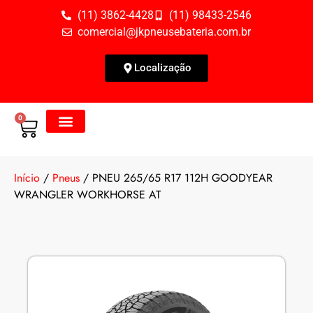
(11) 3862-4428
(11) 98433-2546
comercial@jkpneusebateria.com.br
Localização
0
Todos os Produtos
Fale Conosco
Início
/
Pneus
/ PNEU 265/65 R17 112H GOODYEAR
WRANGLER WORKHORSE AT