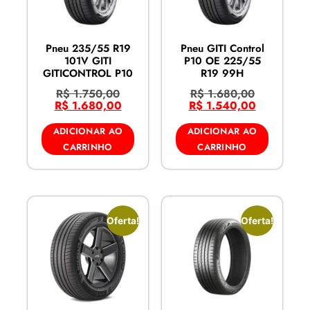
Pneu 235/55 R19
Pneu GITI Control
101V GITI
P10 OE 225/55
GITICONTROL P10
R19 99H
R$
1.750,00
R$
1.680,00
R$
1.680,00
R$
1.540,00
ADICIONAR AO
ADICIONAR AO
CARRINHO
CARRINHO
Oferta!
Oferta!