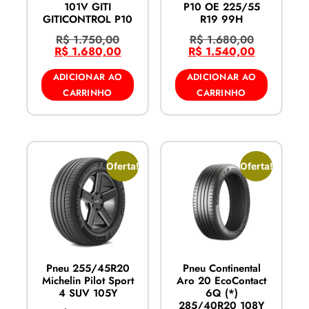
101V GITI
P10 OE 225/55
GITICONTROL P10
R19 99H
R$
1.750,00
R$
1.680,00
R$
1.680,00
R$
1.540,00
ADICIONAR AO
ADICIONAR AO
CARRINHO
CARRINHO
Oferta!
Oferta!
Pneu 255/45R20
Pneu Continental
Michelin Pilot Sport
Aro 20 EcoContact
4 SUV 105Y
6Q (*)
285/40R20 108Y