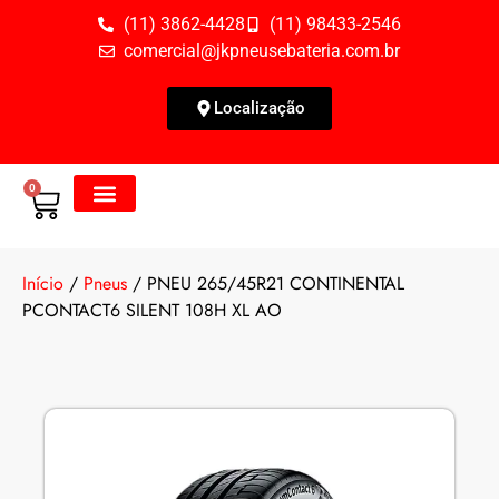
(11) 3862-4428
(11) 98433-2546
comercial@jkpneusebateria.com.br
Localização
0
Todos os Produtos
Fale Conosco
Início
/
Pneus
/ PNEU 265/45R21 CONTINENTAL
PCONTACT6 SILENT 108H XL AO