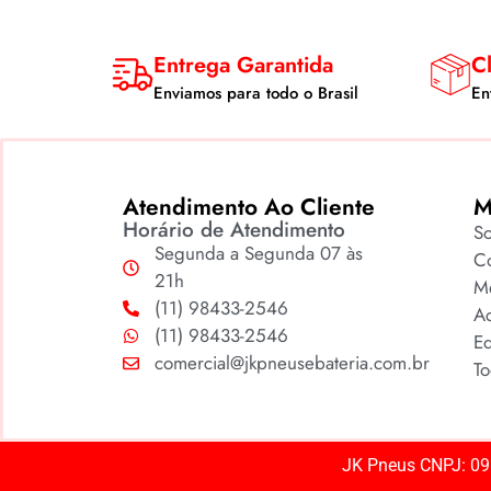
Entrega Garantida
Cl
Enviamos para todo o Brasil
En
Atendimento Ao Cliente
M
Horário de Atendimento
S
Segunda a Segunda 07 às
Co
21h
M
(11) 98433-2546
A
(11) 98433-2546
Ed
comercial@jkpneusebateria.com.br
To
JK Pneus CNPJ: 09.