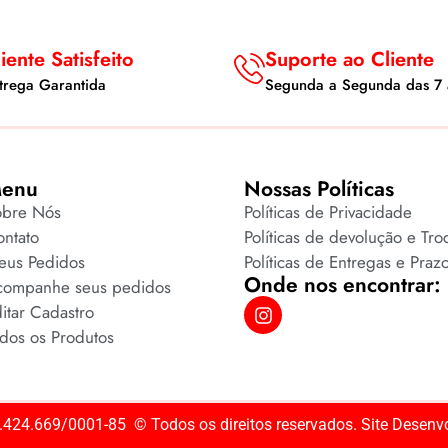
iente Satisfeito
Suporte ao Cliente
trega Garantida
Segunda a Segunda das 7 
enu
Nossas Políticas
obre Nós
Políticas de Privacidade
ntato
Políticas de devolução e Tro
eus Pedidos
Políticas de Entregas e Praz
Onde nos encontrar:
companhe seus pedidos
itar Cadastro
dos os Produtos
424.669/0001-85 ©️ Todos os direitos reservados. Site Desenv