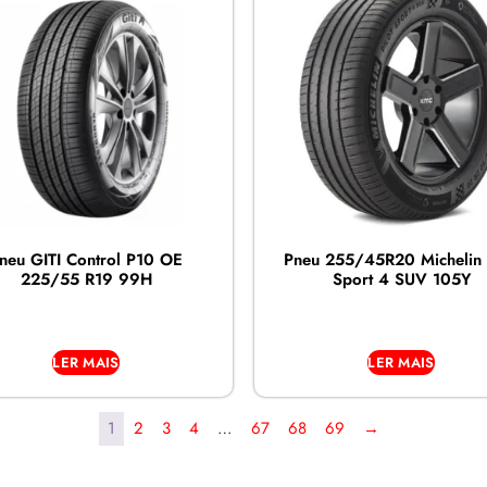
neu GITI Control P10 OE
Pneu 255/45R20 Michelin P
225/55 R19 99H
Sport 4 SUV 105Y
LER MAIS
LER MAIS
1
2
3
4
…
67
68
69
→