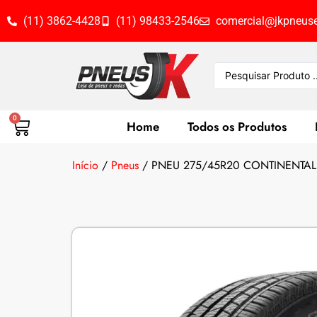
(11) 3862-4428
(11) 98433-2546
comercial@jkpneuse
0
Home
Todos os Produtos
Início
/
Pneus
/ PNEU 275/45R20 CONTINENTAL