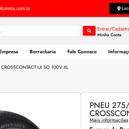
bateria.com.br
Loc
Entrar/Cadastr
Minha Conta
Empresa
Borracharia
Fale Conosco
Informaç
 CROSSCONTACT LX SO 100V XL
PNEU 275
CROSSCON
Mais informações