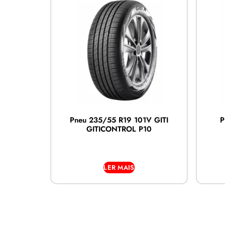
Pneu 235/55 R19 101V GITI
P
GITICONTROL P10
LER MAIS