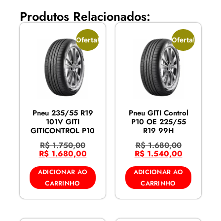
Produtos Relacionados:
Oferta!
Oferta!
Pneu 235/55 R19
Pneu GITI Control
101V GITI
P10 OE 225/55
GITICONTROL P10
R19 99H
R$
1.750,00
R$
1.680,00
R$
1.680,00
R$
1.540,00
ADICIONAR AO
ADICIONAR AO
CARRINHO
CARRINHO