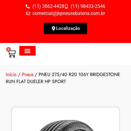
(11) 3862-4428
(11) 98433-2546
comercial@jkpneusebateria.com.br
Localização
0
Todos os Produtos
Fale Conosco
Início
/
Pneus
/ PNEU 275/40 R20 106Y BRIDGESTONE
RUN FLAT DUELER HP SPORT