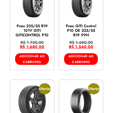
Pneu 235/55 R19
Pneu GITI Control
101V GITI
P10 OE 225/55
GITICONTROL P10
R19 99H
R$
1.750,00
R$
1.680,00
R$
1.680,00
R$
1.540,00
ADICIONAR AO
ADICIONAR AO
CARRINHO
CARRINHO
Oferta!
Oferta!