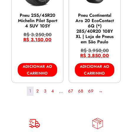
Pneu 255/45R20
Pneu Continental
Michelin Pilot Sport
Aro 20 EcoContact
4 SUV 105Y
6Q (*)
285/40R20 108Y
R$
3.250,00
XL | Loja de Pneus
R$
3.150,00
em São Paulo
R$
3.950,00
R$
3.850,00
ADICIONAR AO
ADICIONAR AO
CARRINHO
CARRINHO
1
2
3
4
…
67
68
69
→