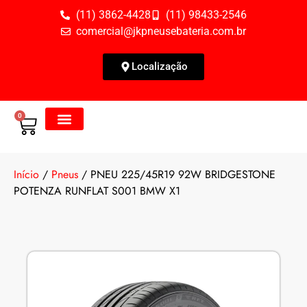
(11) 3862-4428
(11) 98433-2546
comercial@jkpneusebateria.com.br
Localização
0
Todos os Produtos
Fale Conosco
Início
/
Pneus
/ PNEU 225/45R19 92W BRIDGESTONE
POTENZA RUNFLAT S001 BMW X1