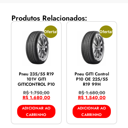
Produtos Relacionados:
Oferta!
Oferta!
Pneu 235/55 R19
Pneu GITI Control
101V GITI
P10 OE 225/55
GITICONTROL P10
R19 99H
R$
1.750,00
R$
1.680,00
R$
1.680,00
R$
1.540,00
ADICIONAR AO
ADICIONAR AO
CARRINHO
CARRINHO