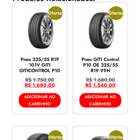
Oferta!
Oferta!
Pneu 235/55 R19
Pneu GITI Control
101V GITI
P10 OE 225/55
GITICONTROL P10
R19 99H
R$
1.750,00
R$
1.680,00
R$
1.680,00
R$
1.540,00
ADICIONAR AO
ADICIONAR AO
CARRINHO
CARRINHO
Oferta!
Oferta!