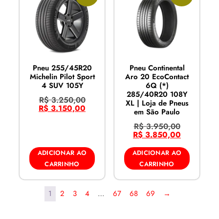
Pneu 255/45R20
Pneu Continental
Michelin Pilot Sport
Aro 20 EcoContact
4 SUV 105Y
6Q (*)
285/40R20 108Y
R$
3.250,00
XL | Loja de Pneus
R$
3.150,00
em São Paulo
R$
3.950,00
R$
3.850,00
ADICIONAR AO
ADICIONAR AO
CARRINHO
CARRINHO
1
2
3
4
…
67
68
69
→