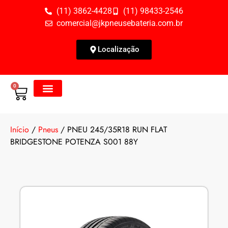
(11) 3862-4428
(11) 98433-2546
comercial@jkpneusebateria.com.br
Localização
0
Todos os Produtos
Fale Conosco
Início
/
Pneus
/ PNEU 245/35R18 RUN FLAT
BRIDGESTONE POTENZA S001 88Y