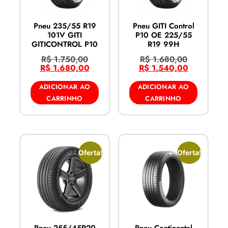
Pneu 235/55 R19
Pneu GITI Control
101V GITI
P10 OE 225/55
GITICONTROL P10
R19 99H
R$
1.750,00
R$
1.680,00
R$
1.680,00
R$
1.540,00
ADICIONAR AO
ADICIONAR AO
CARRINHO
CARRINHO
Oferta!
Oferta!