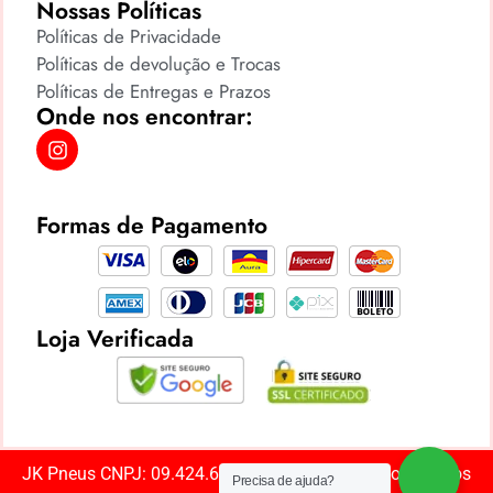
Nossas Políticas
Políticas de Privacidade
Políticas de devolução e Trocas
Políticas de Entregas e Prazos
Onde nos encontrar:
Formas de Pagamento
Loja Verificada
JK Pneus CNPJ: 09.424.669/0001-85 ©️ Todos os direitos
Precisa de ajuda?