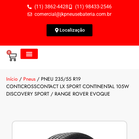
(11) 3862-4428
(11) 98433-2546
comercial@jkpneusebateria.com.br
Localização
0
Todos os Produtos
Fale Conosco
Início
/
Pneus
/ PNEU 235/55 R19
CONTICROSSCONTACT LX SPORT CONTINENTAL 105W
DISCOVERY SPORT / RANGE ROVER EVOQUE