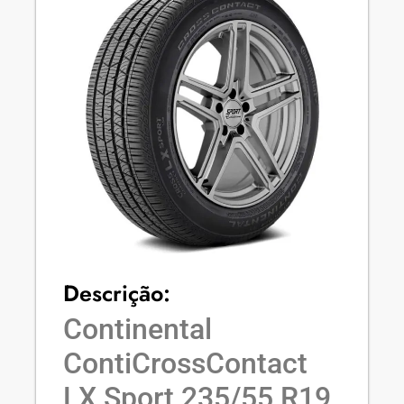
Descrição:
Continental
ContiCrossContact
LX Sport 235/55 R19