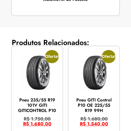
Produtos Relacionados:
Oferta!
Oferta!
Pneu 235/55 R19
Pneu GITI Control
101V GITI
P10 OE 225/55
GITICONTROL P10
R19 99H
R$
1.750,00
R$
1.680,00
R$
1.680,00
R$
1.540,00