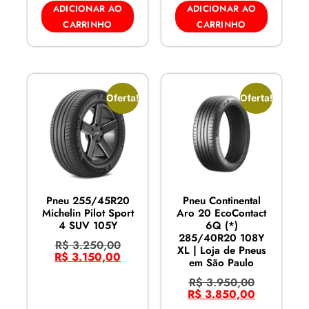
ADICIONAR AO
ADICIONAR AO
CARRINHO
CARRINHO
Oferta!
Oferta!
Pneu 255/45R20
Pneu Continental
Michelin Pilot Sport
Aro 20 EcoContact
4 SUV 105Y
6Q (*)
285/40R20 108Y
R$
3.250,00
XL | Loja de Pneus
R$
3.150,00
em São Paulo
R$
3.950,00
R$
3.850,00