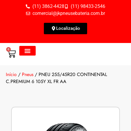
(11) 3862-4428
(11) 98433-2546
comercial@jkpneusebateria.com.br
Localização
0
Todos os Produtos
Fale Conosco
Início
/
Pneus
/ PNEU 255/45R20 CONTINENTAL
C.PREMIUM 6 105Y XL FR AA