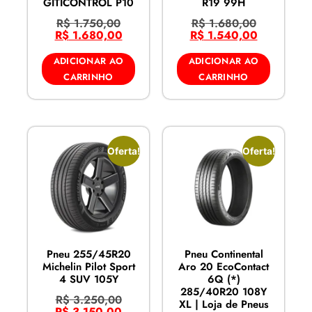
GITICONTROL P10
R19 99H
R$
1.750,00
R$
1.680,00
R$
1.680,00
R$
1.540,00
ADICIONAR AO
ADICIONAR AO
CARRINHO
CARRINHO
Oferta!
Oferta!
Pneu 255/45R20
Pneu Continental
Michelin Pilot Sport
Aro 20 EcoContact
4 SUV 105Y
6Q (*)
285/40R20 108Y
R$
3.250,00
XL | Loja de Pneus
R$
3.150,00