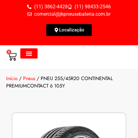
(11) 3862-4428
(11) 98433-2546
comercial@jkpneusebateria.com.br
Localização
0
Todos os Produtos
Fale Conosco
Início
/
Pneus
/ PNEU 255/45R20 CONTINENTAL
PREMIUMCONTACT 6 105Y