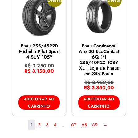
Oferta!
Oferta!
Pneu 255/45R20
Pneu Continental
Michelin Pilot Sport
Aro 20 EcoContact
4 SUV 105Y
6Q (*)
285/40R20 108Y
R$
3.250,00
XL | Loja de Pneus
R$
3.150,00
em São Paulo
R$
3.950,00
R$
3.850,00
ADICIONAR AO
ADICIONAR AO
CARRINHO
CARRINHO
1
2
3
4
…
67
68
69
→