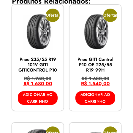
Produtos Relacionados:
Oferta!
Oferta!
Pneu 235/55 R19
Pneu GITI Control
101V GITI
P10 OE 225/55
GITICONTROL P10
R19 99H
R$
1.750,00
R$
1.680,00
R$
1.680,00
R$
1.540,00
ADICIONAR AO
ADICIONAR AO
CARRINHO
CARRINHO