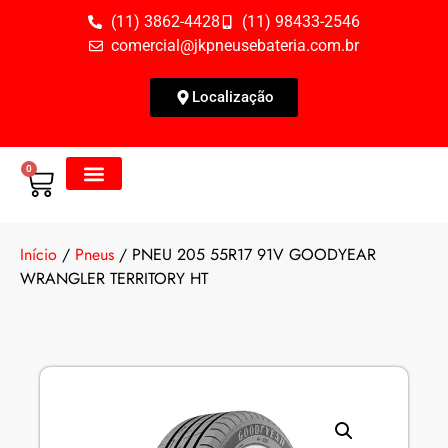
(11) 3862-4428
(11) 98433-2546
comercial@jkpneusebateria.com.br
Localização
0
Todos os Produtos
Fale Conosco
Início
/
Pneus
/ PNEU 205 55R17 91V GOODYEAR
WRANGLER TERRITORY HT