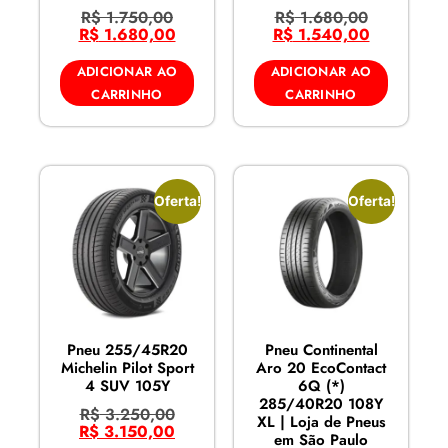
R$
1.750,00
R$
1.680,00
R$
1.680,00
R$
1.540,00
ADICIONAR AO
ADICIONAR AO
CARRINHO
CARRINHO
Oferta!
Oferta!
Pneu 255/45R20
Pneu Continental
Michelin Pilot Sport
Aro 20 EcoContact
4 SUV 105Y
6Q (*)
285/40R20 108Y
R$
3.250,00
XL | Loja de Pneus
R$
3.150,00
em São Paulo