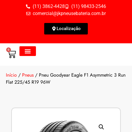
(11) 3862-4428
(11) 98433-2546
comercial@jkpneusebateria.com.br
Localização
0
Todos os Produtos
Fale Conosco
Início
/
Pneus
/ Pneu Goodyear Eagle F1 Asymmetric 3 Run
Flat 225/45 R19 96W