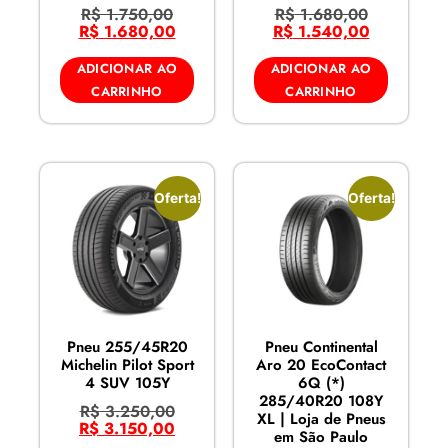
R$
1.750,00
R$
1.680,00
R$
1.680,00
R$
1.540,00
ADICIONAR AO
ADICIONAR AO
CARRINHO
CARRINHO
Oferta!
Oferta!
Pneu 255/45R20
Pneu Continental
Michelin Pilot Sport
Aro 20 EcoContact
4 SUV 105Y
6Q (*)
285/40R20 108Y
R$
3.250,00
XL | Loja de Pneus
R$
3.150,00
em São Paulo