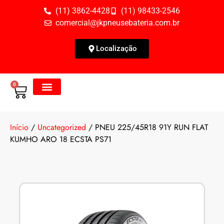
(11) 3862-4428
(11) 98433-2546
comercial@jkpneusebateria.com.br
Localização
0
Todos os Produtos
Fale Conosco
Início
/
Uncategorized
/ PNEU 225/45R18 91Y RUN FLAT
KUMHO ARO 18 ECSTA PS71