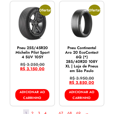
Oferta!
Oferta!
Pneu 255/45R20
Pneu Continental
Michelin Pilot Sport
Aro 20 EcoContact
4 SUV 105Y
6Q (*)
285/40R20 108Y
R$
3.250,00
XL | Loja de Pneus
R$
3.150,00
em São Paulo
R$
3.950,00
R$
3.850,00
ADICIONAR AO
ADICIONAR AO
CARRINHO
CARRINHO
1
2
3
4
…
67
68
69
→