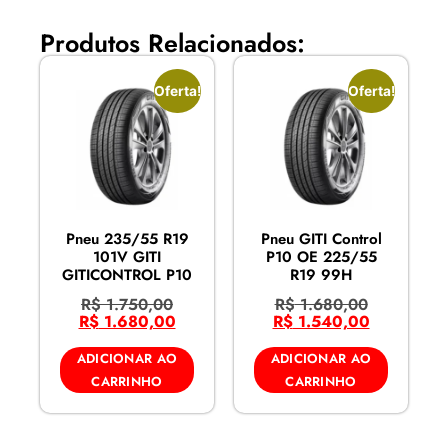
Produtos Relacionados:
Oferta!
Oferta!
Pneu 235/55 R19
Pneu GITI Control
101V GITI
P10 OE 225/55
GITICONTROL P10
R19 99H
R$
1.750,00
R$
1.680,00
R$
1.680,00
R$
1.540,00
ADICIONAR AO
ADICIONAR AO
CARRINHO
CARRINHO