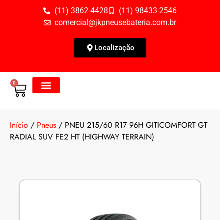
(11) 3862-4428
(11) 98433-2546
comercial@jkpneusebateria.com.br
Localização
0
Todos os Produtos
Fale Conosco
Início
/
Pneus
/ PNEU 215/60 R17 96H GITICOMFORT GT
RADIAL SUV FE2 HT (HIGHWAY TERRAIN)