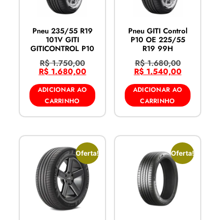
Pneu 235/55 R19
Pneu GITI Control
101V GITI
P10 OE 225/55
GITICONTROL P10
R19 99H
R$
1.750,00
R$
1.680,00
R$
1.680,00
R$
1.540,00
ADICIONAR AO
ADICIONAR AO
CARRINHO
CARRINHO
Oferta!
Oferta!