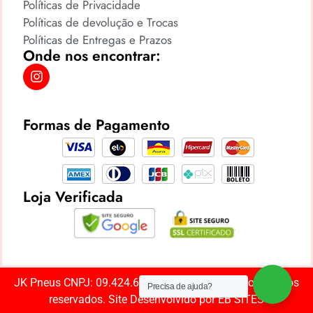
Políticas de Privacidade
Políticas de devolução e Trocas
Políticas de Entregas e Prazos
Onde nos encontrar:
Formas de Pagamento
Loja Verificada
JK Pneus CNPJ: 09.424.669/0001-85 ©️ Todos os direitos
Precisa de ajuda?
reservados. Site Desenvolvido por
EB SITES