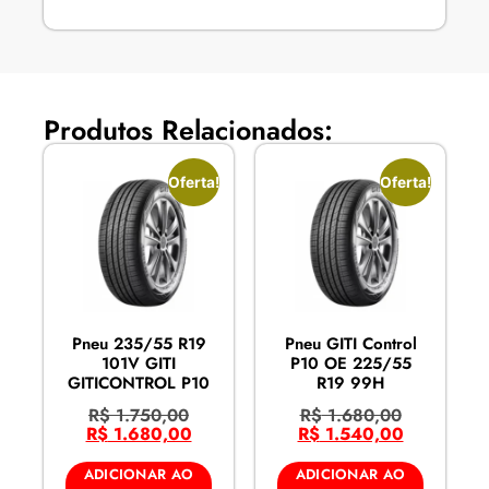
Produtos Relacionados:
Oferta!
Oferta!
Pneu 235/55 R19
Pneu GITI Control
101V GITI
P10 OE 225/55
GITICONTROL P10
R19 99H
R$
1.750,00
R$
1.680,00
R$
1.680,00
R$
1.540,00
ADICIONAR AO
ADICIONAR AO