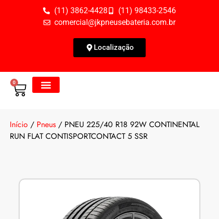
(11) 3862-4428
(11) 98433-2546
comercial@jkpneusebateria.com.br
Localização
0
Todos os Produtos
Fale Conosco
Início
/
Pneus
/ PNEU 225/40 R18 92W CONTINENTAL
RUN FLAT CONTISPORTCONTACT 5 SSR