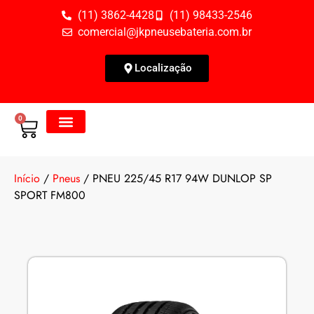
(11) 3862-4428
(11) 98433-2546
comercial@jkpneusebateria.com.br
Localização
0
Todos os Produtos
Fale Conosco
Início
/
Pneus
/ PNEU 225/45 R17 94W DUNLOP SP
SPORT FM800