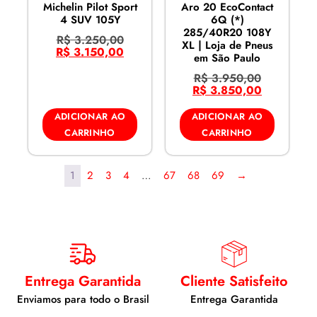
Michelin Pilot Sport
Aro 20 EcoContact
4 SUV 105Y
6Q (*)
285/40R20 108Y
R$
3.250,00
XL | Loja de Pneus
R$
3.150,00
em São Paulo
R$
3.950,00
R$
3.850,00
ADICIONAR AO
ADICIONAR AO
CARRINHO
CARRINHO
1
2
3
4
…
67
68
69
→
Entrega Garantida
Cliente Satisfeito
Enviamos para todo o Brasil
Entrega Garantida