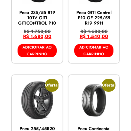
Pneu 235/55 R19
Pneu GITI Control
101V GITI
P10 OE 225/55
GITICONTROL P10
R19 99H
R$
1.750,00
R$
1.680,00
R$
1.680,00
R$
1.540,00
ADICIONAR AO
ADICIONAR AO
CARRINHO
CARRINHO
Oferta!
Oferta!
Pneu 255/45R20
Pneu Continental