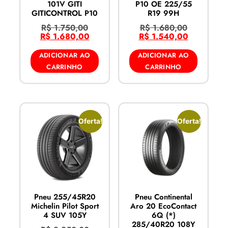
101V GITI
P10 OE 225/55
GITICONTROL P10
R19 99H
R$
1.750,00
R$
1.680,00
R$
1.680,00
R$
1.540,00
ADICIONAR AO
ADICIONAR AO
CARRINHO
CARRINHO
Oferta!
Oferta!
Pneu 255/45R20
Pneu Continental
Michelin Pilot Sport
Aro 20 EcoContact
4 SUV 105Y
6Q (*)
285/40R20 108Y