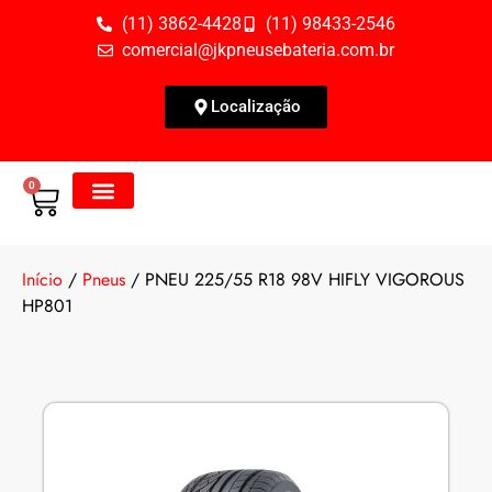
(11) 3862-4428
(11) 98433-2546
comercial@jkpneusebateria.com.br
Localização
0
Todos os Produtos
Fale Conosco
Início
/
Pneus
/ PNEU 225/55 R18 98V HIFLY VIGOROUS
HP801