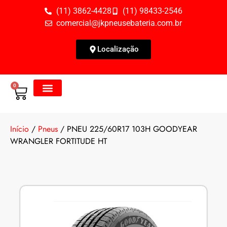
(11) 3862-4428
(11) 98433-2546
comercial@jkpneusebateria.com.br
Localização
0
Todos os Produtos
Fale Conosco
Início
/
Pneus
/ PNEU 225/60R17 103H GOODYEAR
WRANGLER FORTITUDE HT