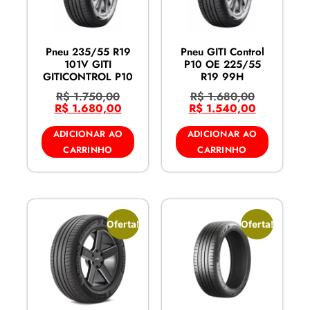
Pneu 235/55 R19
Pneu GITI Control
101V GITI
P10 OE 225/55
GITICONTROL P10
R19 99H
R$
1.750,00
R$
1.680,00
R$
1.680,00
R$
1.540,00
ADICIONAR AO
ADICIONAR AO
CARRINHO
CARRINHO
Oferta!
Oferta!