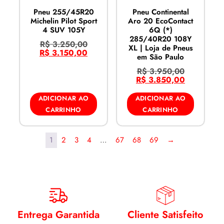
Pneu 255/45R20
Pneu Continental
Michelin Pilot Sport
Aro 20 EcoContact
4 SUV 105Y
6Q (*)
285/40R20 108Y
R$
3.250,00
XL | Loja de Pneus
R$
3.150,00
em São Paulo
R$
3.950,00
R$
3.850,00
ADICIONAR AO
ADICIONAR AO
CARRINHO
CARRINHO
1
2
3
4
…
67
68
69
→
Entrega Garantida
Cliente Satisfeito