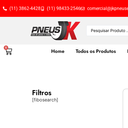
(11) 3862-4428
(11) 98433-2546
comercial@jkpneuse
0
Home
Todos os Produtos
Filtros
[fibosearch]