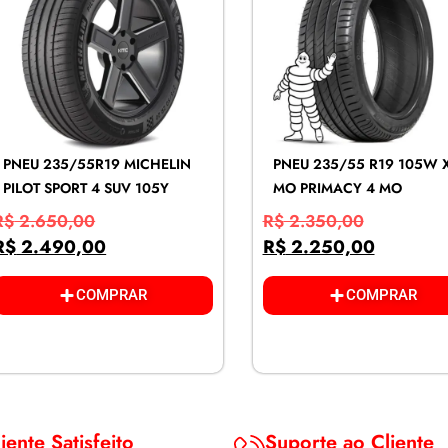
PNEU 235/55R19 MICHELIN
PNEU 235/55 R19 105W 
PILOT SPORT 4 SUV 105Y
MO PRIMACY 4 MO
R$
2.650,00
R$
2.350,00
R$
2.490,00
R$
2.250,00
COMPRAR
COMPRAR
iente Satisfeito
Suporte ao Cliente