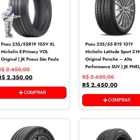
Pneu 235/55R19 105V XL
Pneu 235/55 R19 101Y
Michelin E-Primacy VOL
Michelin Latitude Sport 3 
Original | JK Pneus São Paulo
Original Porsche – Alta
Performance SUV | JK PNE
R$
2.450,00
R$
2.650,00
R$
2.350,00
R$
2.450,00
COMPRAR
COMPRAR