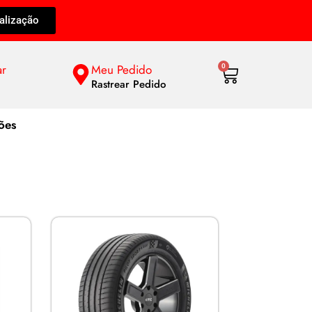
alização
ar
Meu Pedido
0
Rastrear Pedido
ões