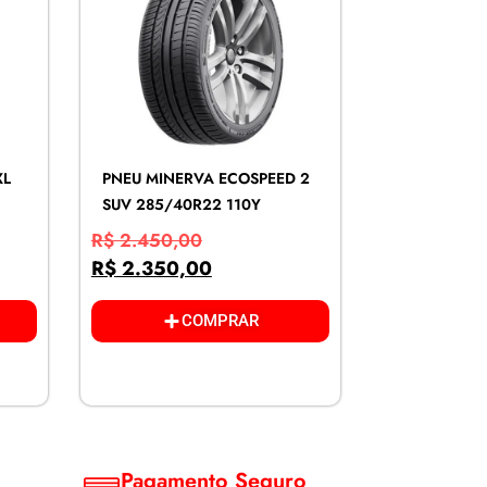
XL
PNEU MINERVA ECOSPEED 2
SUV 285/40R22 110Y
R$
2.450,00
R$
2.350,00
COMPRAR
Pagamento Seguro