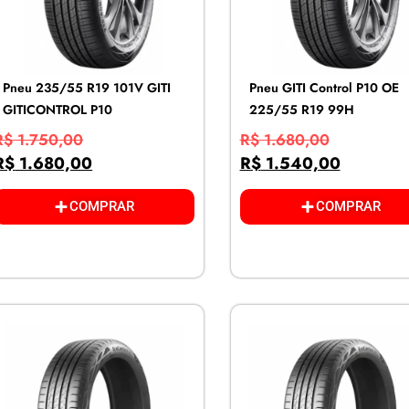
Pneu 235/55 R19 101V GITI
Pneu GITI Control P10 OE
GITICONTROL P10
225/55 R19 99H
R$
1.750,00
R$
1.680,00
R$
1.680,00
R$
1.540,00
COMPRAR
COMPRAR