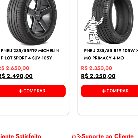
PNEU 235/55R19 MICHELIN
PNEU 235/55 R19 105W 
PILOT SPORT 4 SUV 105Y
MO PRIMACY 4 MO
R$
2.650,00
R$
2.350,00
R$
2.490,00
R$
2.250,00
COMPRAR
COMPRAR
iente Satisfeito
Suporte ao Cliente