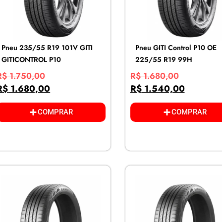
Pneu 235/55 R19 101V GITI
Pneu GITI Control P10 OE
GITICONTROL P10
225/55 R19 99H
R$
1.750,00
R$
1.680,00
R$
1.680,00
R$
1.540,00
COMPRAR
COMPRAR