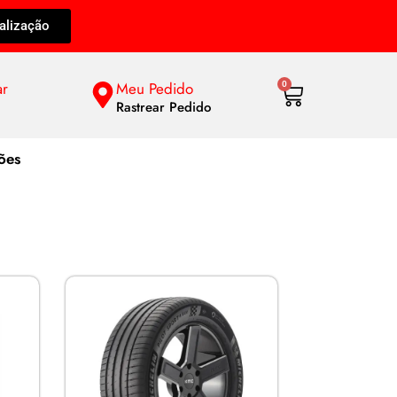
alização
ar
Meu Pedido
0
Rastrear Pedido
ões