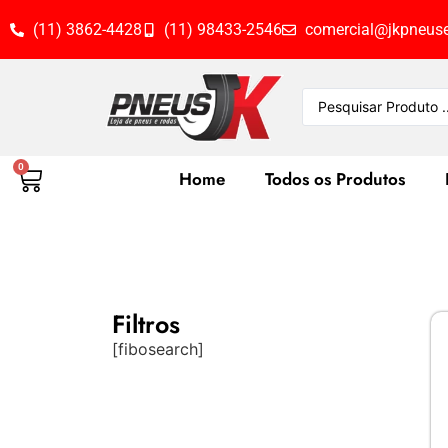
(11) 3862-4428
(11) 98433-2546
comercial@jkpneuse
0
Home
Todos os Produtos
Filtros
[fibosearch]