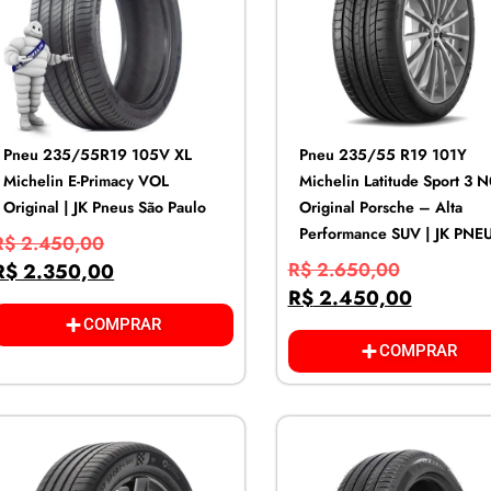
Pneu 235/55R19 105V XL
Pneu 235/55 R19 101Y
Michelin E-Primacy VOL
Michelin Latitude Sport 3 
Original | JK Pneus São Paulo
Original Porsche – Alta
Performance SUV | JK PNE
R$
2.450,00
R$
2.650,00
R$
2.350,00
R$
2.450,00
COMPRAR
COMPRAR