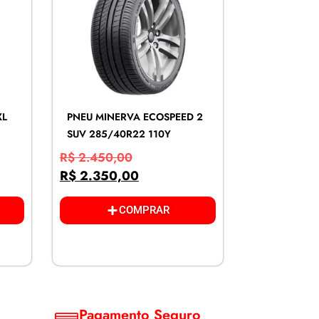
XL
PNEU MINERVA ECOSPEED 2
SUV 285/40R22 110Y
R$
2.450,00
R$
2.350,00
COMPRAR
Pagamento Seguro