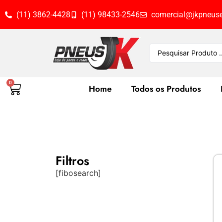
(11) 3862-4428
(11) 98433-2546
comercial@jkpneuse
0
Home
Todos os Produtos
Filtros
[fibosearch]