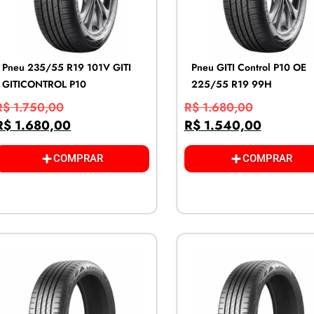
Pneu 235/55 R19 101V GITI
Pneu GITI Control P10 OE
GITICONTROL P10
225/55 R19 99H
R$
1.750,00
R$
1.680,00
R$
1.680,00
R$
1.540,00
COMPRAR
COMPRAR