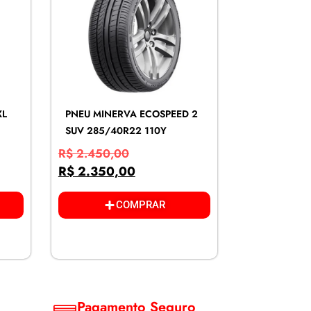
XL
PNEU MINERVA ECOSPEED 2
SUV 285/40R22 110Y
R$
2.450,00
R$
2.350,00
COMPRAR
Pagamento Seguro