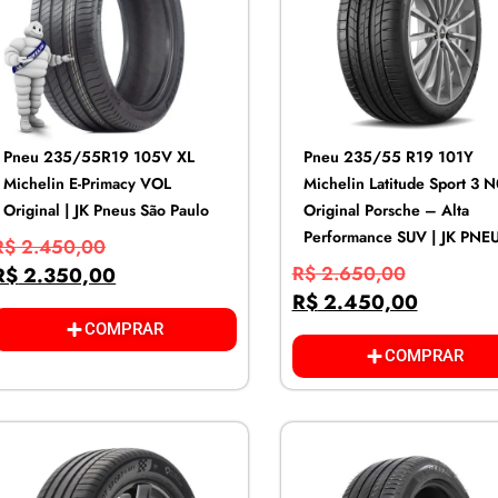
Pneu 235/55R19 105V XL
Pneu 235/55 R19 101Y
Michelin E-Primacy VOL
Michelin Latitude Sport 3 
Original | JK Pneus São Paulo
Original Porsche – Alta
Performance SUV | JK PNE
R$
2.450,00
R$
2.650,00
R$
2.350,00
R$
2.450,00
COMPRAR
COMPRAR