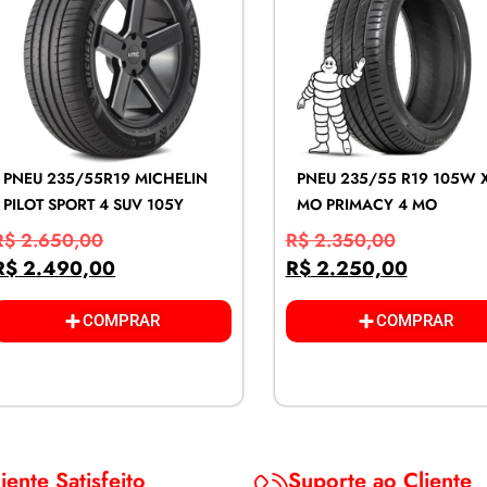
PNEU 235/55R19 MICHELIN
PNEU 235/55 R19 105W 
PILOT SPORT 4 SUV 105Y
MO PRIMACY 4 MO
R$
2.650,00
R$
2.350,00
R$
2.490,00
R$
2.250,00
COMPRAR
COMPRAR
iente Satisfeito
Suporte ao Cliente