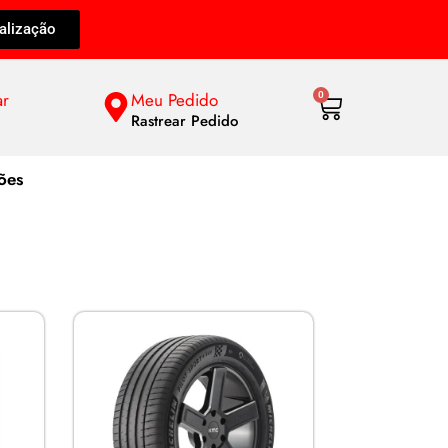
alização
ar
Meu Pedido
0
Rastrear Pedido
ões